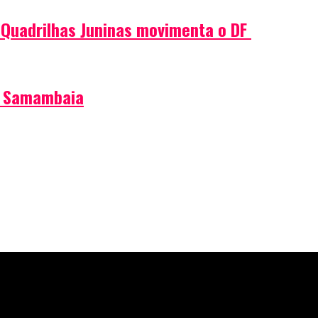
e Quadrilhas Juninas movimenta o DF
de Samambaia
 de Samambaia