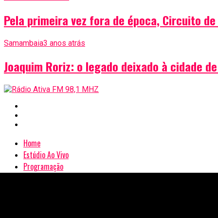
Pela primeira vez fora de época, Circuito d
Samambaia
3 anos atrás
Joaquim Roriz: o legado deixado à cidade 
Home
Estúdio Ao Vivo
Programação
Nossa Equipe
Copyright © 2025 - Associação Comunitária de Radiodifusão