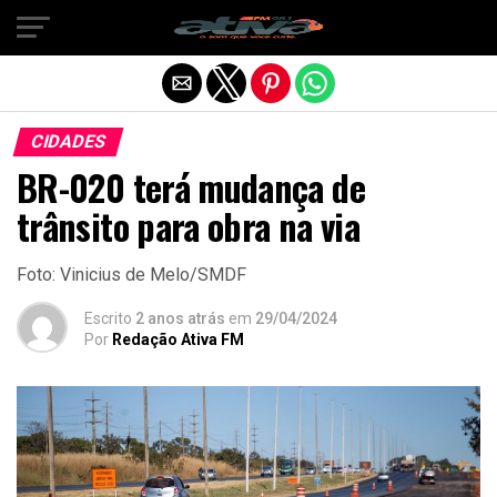
Sair da versão mobile
CIDADES
BR-020 terá mudança de
trânsito para obra na via
Foto: Vinicius de Melo/SMDF
Escrito
2 anos atrás
em
29/04/2024
Por
Redação Ativa FM