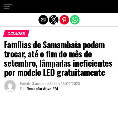
Sair da versão mobile
CIDADES
Famílias de Samambaia podem
trocar, até o fim do mês de
setembro, lâmpadas ineficientes
por modelo LED gratuitamente
Escrito
3 anos atrás
em
13/09/2023
Por
Redação Ativa FM