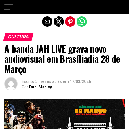
Sair da versão mobile
CULTURA
A banda JAH LIVE grava novo
audiovisual em Brasíliadia 28 de
Março
Escrito
5 meses atrás
em
17/03/2026
Por
Dani Marley