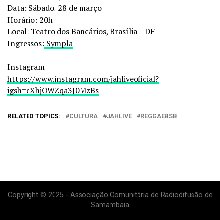
Data: Sábado, 28 de março
Horário: 20h
Local: Teatro dos Bancários, Brasília – DF
Ingressos:
Sympla
Instagram
https://www.instagram.com/jahliveoficial?
igsh=cXhjOWZqa3J0MzBs
RELATED TOPICS:
CULTURA
JAHLIVE
REGGAEBSB
Copyright © 2025 - Associação Comunitária de Radiodifusão de
Samambaia