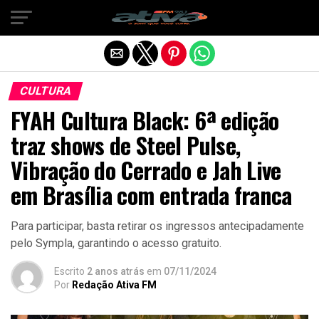
Sair da versão mobile
CULTURA
FYAH Cultura Black: 6ª edição
traz shows de Steel Pulse,
Vibração do Cerrado e Jah Live
em Brasília com entrada franca
Para participar, basta retirar os ingressos antecipadamente
pelo Sympla, garantindo o acesso gratuito.
Escrito
2 anos atrás
em
07/11/2024
Por
Redação Ativa FM