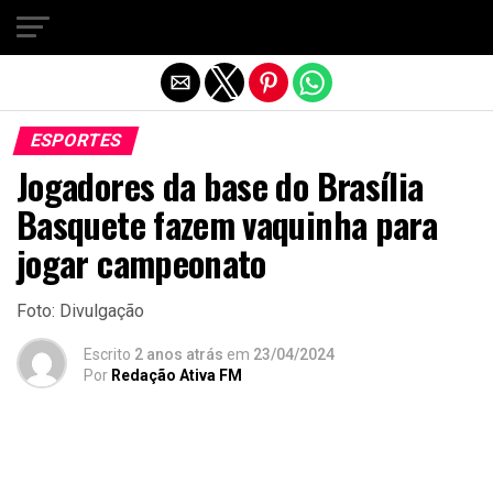
Sair da versão mobile
ESPORTES
Jogadores da base do Brasília
Basquete fazem vaquinha para
jogar campeonato
Foto: Divulgação
Escrito
2 anos atrás
em
23/04/2024
Por
Redação Ativa FM