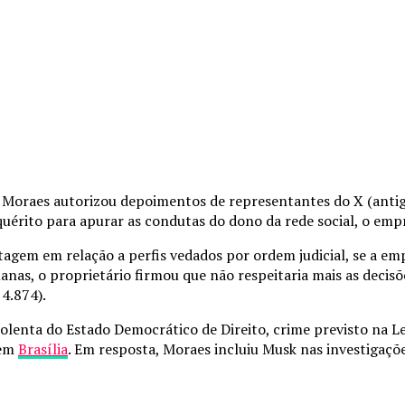
Moraes autorizou depoimentos de representantes do X (antigo
quérito para apurar as condutas do dono da rede social, o emp
agem em relação a perfis vedados por ordem judicial, se a e
manas, o proprietário firmou que não respeitaria mais as decisõ
 4.874).
 violenta do Estado Democrático de Direito, crime previsto na 
 em
Brasília
. Em resposta, Moraes incluiu Musk nas investigaçõe