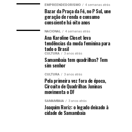
EMPREENDEDORISMO
4 semanas atrás
Bazar da Praça da Fé, no P Sul, une
geração de renda e consumo
consciente há oito anos
NACIONAL
4 semanas atrás
Ana Karoline Closet leva
tendências da moda feminina para
todo o Brasil
CULTURA
3 anos atrás
Samambaia tem quadrilhas? Tem
sim senhor
CULTURA
3 anos atrás
Pela primeira vez fora de época,
Circuito de Quadrilhas Juninas
movimenta o DF
SAMAMBAIA
3 anos atrás
Joaquim Roriz: o legado deixado à
cidade de Samambaia