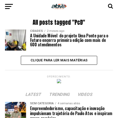
All posts tagged "PcD"
CIDADES
2 meses ago
A Unidade Móvel do projeto Uma Ponte para o
Futuro encerra primeira edição com mais de
600 atendimentos
CLIQUE PARA LER MAIS MATÉRIAS
OFERECIMENTO:
LATEST
TRENDING
VIDEOS
SEM CATEGORIA
4 semanas atrás
Empreendedorismo, capacitação e inovação
impulsionam trajetória de Paulo Atos e inspiram