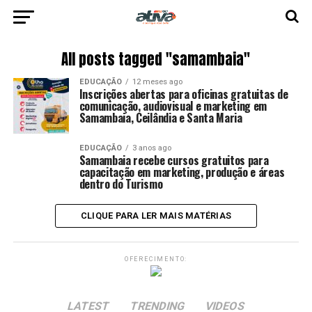
All posts tagged "samambaia"
EDUCAÇÃO
12 meses ago
Inscrições abertas para oficinas gratuitas de
comunicação, audiovisual e marketing em
Samambaia, Ceilândia e Santa Maria
EDUCAÇÃO
3 anos ago
Samambaia recebe cursos gratuitos para
capacitação em marketing, produção e áreas
dentro do Turismo
CLIQUE PARA LER MAIS MATÉRIAS
OFERECIMENTO:
LATEST
TRENDING
VIDEOS