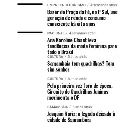
EMPREENDEDORISMO
4 semanas atrás
Bazar da Praça da Fé, no P Sul, une
geração de renda e consumo
consciente há oito anos
NACIONAL
4 semanas atrás
Ana Karoline Closet leva
tendências da moda feminina para
todo o Brasil
CULTURA
3 anos atrás
Samambaia tem quadrilhas? Tem
sim senhor
CULTURA
3 anos atrás
Pela primeira vez fora de época,
Circuito de Quadrilhas Juninas
movimenta o DF
SAMAMBAIA
3 anos atrás
Joaquim Roriz: o legado deixado à
cidade de Samambaia