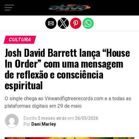
Sair da versão mobile
CULTURA
Josh David Barrett lança “House
In Order” com uma mensagem
de reflexão e consciência
espiritual
O single chega ao Vineandfigtreerecords.com e a todas as
plataformas digitais em 29 de maio
Escrito
2 meses atrás
em
26/05/2026
Por
Dani Marley