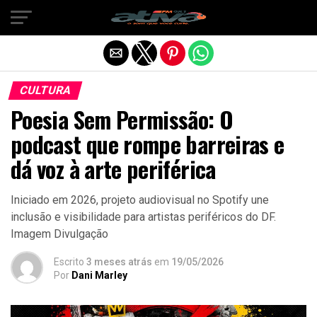
Sair da versão mobile
CULTURA
Poesia Sem Permissão: O
podcast que rompe barreiras e
dá voz à arte periférica
Iniciado em 2026, projeto audiovisual no Spotify une
inclusão e visibilidade para artistas periféricos do DF.
Imagem Divulgação
Escrito
3 meses atrás
em
19/05/2026
Por
Dani Marley